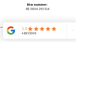
Btw nummer:
BE
0804 293 514
Bekijk andere
contactmogelijkheden
Algemene voorwaarden
Privacybeleid
© 2025 by MYNDER Coaching
Plan je gratis kennismaking